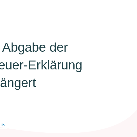
r Abgabe der
euer-Erklärung
längert