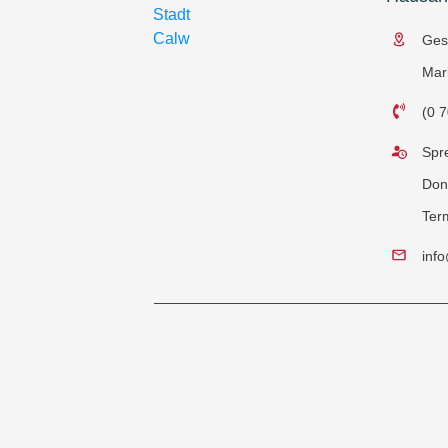
Ges
Mar
(0 7
Spre
Don
Ter
inf